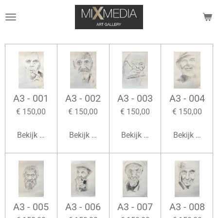
Ga
direct
naar
de
hoofdinhoud
A3 - 001
A3 - 002
A3 - 003
A3 - 004
€ 150,00
€ 150,00
€ 150,00
€ 150,00
Bekijk details
Bekijk details
Bekijk details
Bekijk detail
A3 - 005
A3 - 006
A3 - 007
A3 - 008