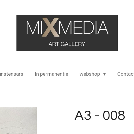
unstenaars
In permanentie
webshop
Contac
A3 - 008