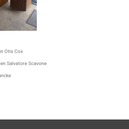
en Otis Cox
 en Salvatore Scavone
ancke
s