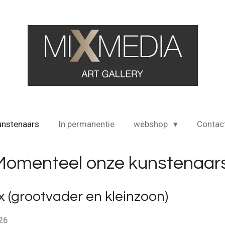
unstenaars
In permanentie
webshop
Contac
Momenteel onze kunstenaar
x (grootvader en kleinzoon)
026