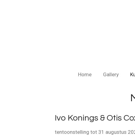
Ga
direct
naar
de
hoofdinhoud
Home
Gallery
K
Ivo Konings & Otis Co
tentoonstelling tot 31 augustus 2