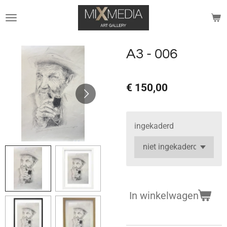
Ga
direct
naar
de
A3 - 006
hoofdinhoud
€ 150,00
ingekaderd
In winkelwagen