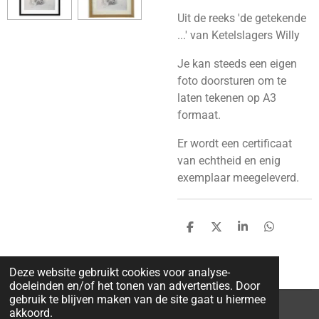
Uit de reeks 'de getekende
...' van Ketelslagers Willy
Je kan steeds een eigen
foto doorsturen om te
laten tekenen op A3
formaat.
Er wordt een certificaat
van echtheid en enig
exemplaar meegeleverd.
D
D
S
D
e
e
h
e
l
e
a
l
e
l
r
e
Deze website gebruikt cookies voor analyse-
n
e
n
doeleinden en/of het tonen van advertenties. Door
gebruik te blijven maken van de site gaat u hiermee
akkoord.