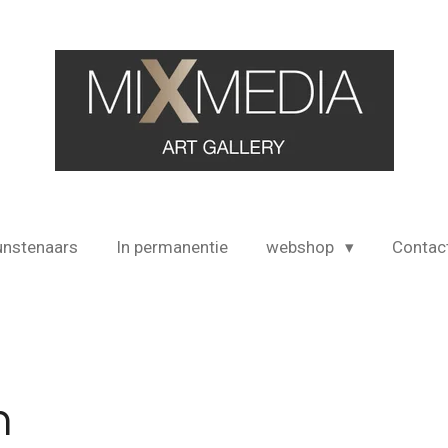
unstenaars
In permanentie
webshop
Contac
n