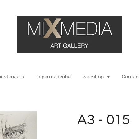
unstenaars
In permanentie
webshop
Contac
A3 - 015