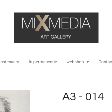
nstenaars
In permanentie
webshop
Contac
A3 - 014