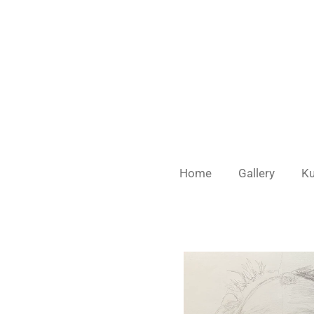
Ga
direct
naar
de
hoofdinhoud
Home
Gallery
Ku