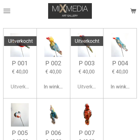
Ga
direct
naar
de
hoofdinhoud
Uitverkocht
Uitverkocht
P 001
P 002
P 003
P 004
€ 40,00
€ 40,00
€ 40,00
€ 40,00
Uitverkocht
In winkelwagen
Uitverkocht
In winkelwag
P 005
P 006
P 007