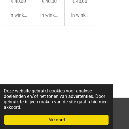
€ 40,00
€ 40,00
€ 40,00
In winkelwagen
In winkelwagen
In winkelwagen
Deze website gebruikt cookies voor analyse-
doeleinden en/of het tonen van advertenties. Door
gebruik te blijven maken van de site gaat u hiermee
akkoord.
F
W
I
a
h
n
Akkoord
Powered by
JouwWeb
c
a
s
e
t
t