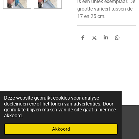
is een uniek exemplaar. De
grootte varieert tussen de
17 en 25 cm.
D
D
S
D
e
e
h
e
l
e
a
l
e
l
r
e
n
e
n
Deze website gebruikt cookies voor analyse-
doeleinden en/of het tonen van advertenties. Door
gebruik te blijven maken van de site gaat u hiermee
akkoord.
F
W
I
a
h
n
Akkoord
Powered by
JouwWeb
c
a
s
e
t
t