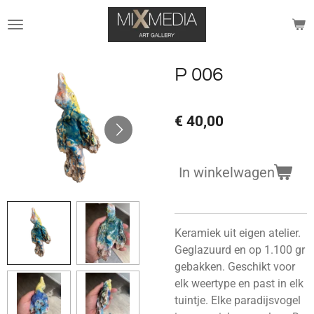
Ga
direct
naar
de
P 006
hoofdinhoud
€ 40,00
In winkelwagen
Keramiek uit eigen atelier.
Geglazuurd en op 1.100 gr
gebakken. Geschikt voor
elk weertype en past in elk
tuintje. Elke paradijsvogel