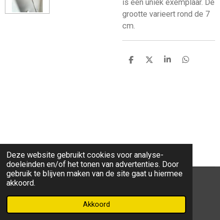
is een uniek exemplaar. De
grootte varieert rond de 7
cm.
D
D
S
D
e
e
h
e
l
e
a
l
e
l
r
e
n
e
n
Deze website gebruikt cookies voor analyse-
doeleinden en/of het tonen van advertenties. Door
gebruik te blijven maken van de site gaat u hiermee
akkoord.
F
W
I
a
h
n
Akkoord
Powered by
JouwWeb
c
a
s
e
t
t