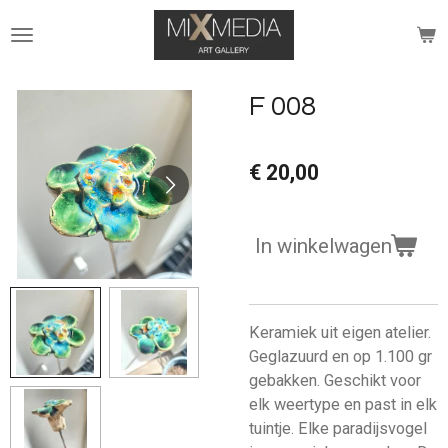
Ga
direct
naar
de
F 008
hoofdinhoud
€ 20,00
In winkelwagen
Keramiek uit eigen atelier.
Geglazuurd en op 1.100 gr
gebakken. Geschikt voor
elk weertype en past in elk
tuintje. Elke paradijsvogel