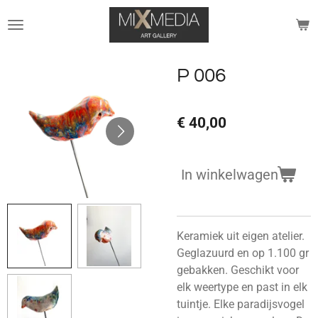
Ga
direct
naar
de
P 006
hoofdinhoud
€ 40,00
In winkelwagen
Keramiek uit eigen atelier.
Geglazuurd en op 1.100 gr
gebakken. Geschikt voor
elk weertype en past in elk
tuintje. Elke paradijsvogel