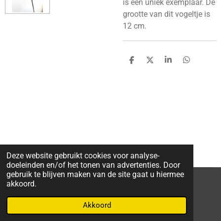
is een uniek exemplaar. De
grootte van dit vogeltje is
12 cm.
D
D
S
D
e
e
h
e
l
e
a
l
e
l
r
e
n
e
n
Deze website gebruikt cookies voor analyse-
doeleinden en/of het tonen van advertenties. Door
gebruik te blijven maken van de site gaat u hiermee
akkoord.
F
W
I
a
h
n
Akkoord
Powered by
JouwWeb
c
a
s
e
t
t