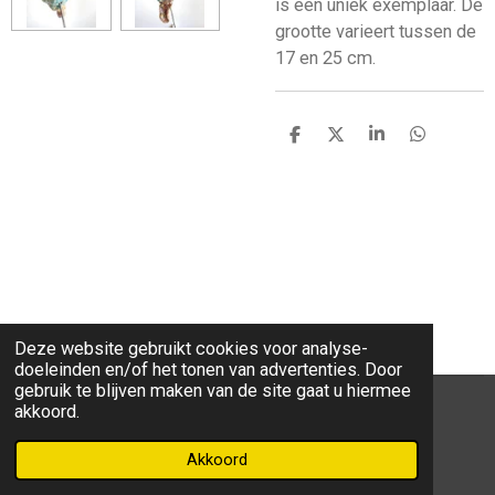
is een uniek exemplaar. De
grootte varieert tussen de
17 en 25 cm.
D
D
S
D
e
e
h
e
l
e
a
l
e
l
r
e
n
e
n
Deze website gebruikt cookies voor analyse-
doeleinden en/of het tonen van advertenties. Door
gebruik te blijven maken van de site gaat u hiermee
akkoord.
F
W
I
a
h
n
Akkoord
Powered by
JouwWeb
c
a
s
e
t
t