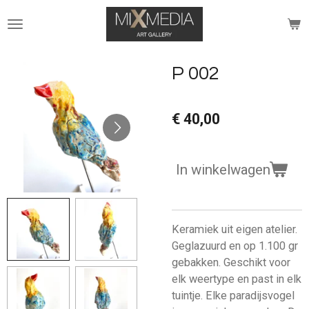
Ga
direct
naar
de
P 002
hoofdinhoud
€ 40,00
In winkelwagen
Keramiek uit eigen atelier.
Geglazuurd en op 1.100 gr
gebakken. Geschikt voor
elk weertype en past in elk
tuintje. Elke paradijsvogel