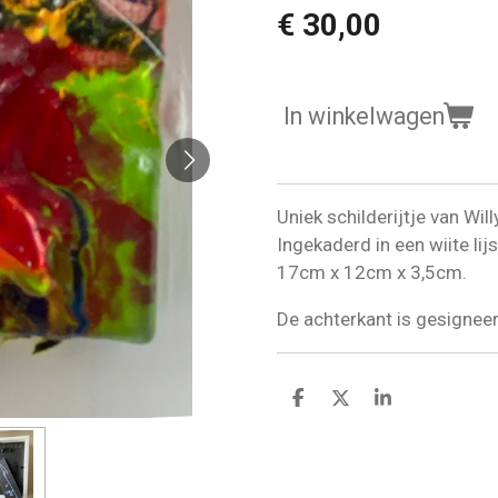
€ 30,00
In winkelwagen
Uniek schilderijtje van Wi
Ingekaderd in een wiite lij
17cm x 12cm x 3,5cm.
De achterkant is gesignee
D
D
S
e
e
h
l
e
a
e
l
r
n
e