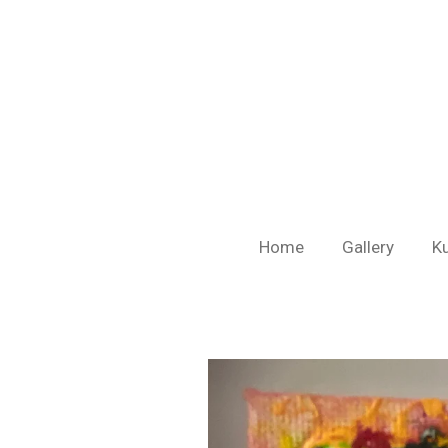
Ga
direct
naar
de
hoofdinhoud
Home
Gallery
K