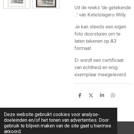
Uit de reeks 'de getekende
...' van Ketelslagers Willy
Je kan steeds een eigen
foto doorsturen om te
laten tekenen op A3
formaat.
Er wordt een certificaat
van echtheid en enig
exemplaar meegeleverd.
D
D
S
D
e
e
h
e
l
e
a
l
e
l
r
e
Deze website gebruikt cookies voor analyse-
n
e
n
doeleinden en/of het tonen van advertenties. Door
gebruik te blijven maken van de site gaat u hiermee
akkoord.