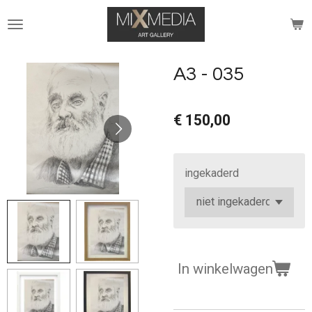
Ga
direct
naar
de
A3 - 035
hoofdinhoud
€ 150,00
ingekaderd
In winkelwagen