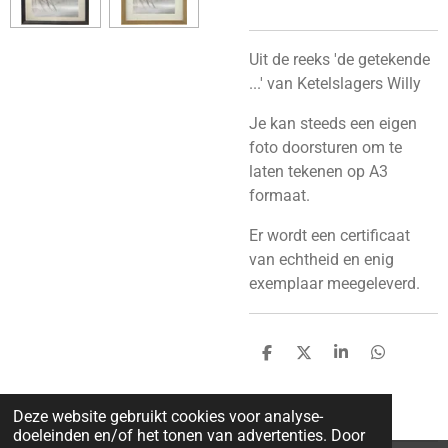
Uit de reeks 'de getekende
...' van Ketelslagers Willy
Je kan steeds een eigen
foto doorsturen om te
laten tekenen op A3
formaat.
Er wordt een certificaat
van echtheid en enig
exemplaar meegeleverd.
D
D
S
D
e
e
h
e
l
e
a
l
e
l
r
e
Deze website gebruikt cookies voor analyse-
n
e
n
doeleinden en/of het tonen van advertenties. Door