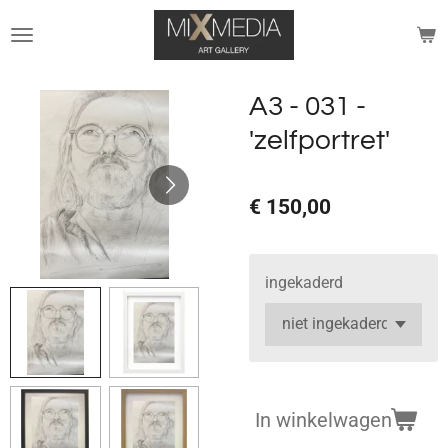
Ga
direct
naar
de
A3 - 031 -
hoofdinhoud
'zelfportret'
€ 150,00
ingekaderd
In winkelwagen