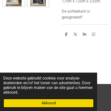
17cm x 12cm x 3,5cm.
De achterkant is
gesigneerd?
D
D
S
D
e
e
h
e
l
e
a
l
e
l
r
e
n
e
n
Deze website gebruikt cookies voor analyse-
doeleinden en/of het tonen van advertenties. Door
gebruik te blijven maken van de site gaat u hiermee
akkoord.
F
W
I
a
h
n
Akkoord
Powered by
JouwWeb
c
a
s
e
t
t