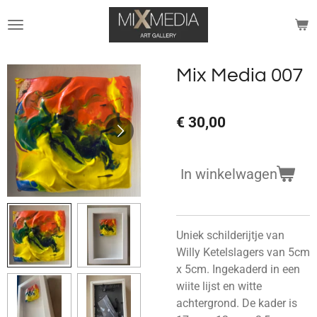
Ga
direct
naar
de
Mix Media 007
hoofdinhoud
€ 30,00
In winkelwagen
Uniek schilderijtje van
Willy Ketelslagers van 5cm
x 5cm. Ingekaderd in een
wiite lijst en witte
achtergrond. De kader is