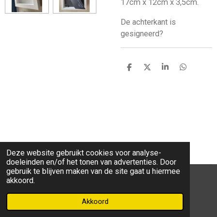
17cm x 12cm x 3,5cm.
De achterkant is
gesigneerd?
D
D
S
D
e
e
h
e
l
e
a
l
e
l
r
e
n
e
n
Deze website gebruikt cookies voor analyse-
doeleinden en/of het tonen van advertenties. Door
gebruik te blijven maken van de site gaat u hiermee
akkoord.
F
W
I
a
h
n
Akkoord
Powered by
JouwWeb
c
a
s
e
t
t