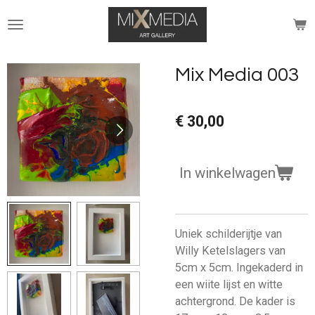
Ga
direct
naar
de
Mix Media 003
hoofdinhoud
€ 30,00
In winkelwagen
Uniek schilderijtje van
Willy Ketelslagers van
5cm x 5cm. Ingekaderd in
een wiite lijst en witte
achtergrond. De kader is