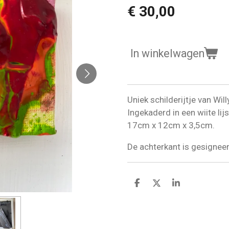
€ 30,00
In winkelwagen
Uniek schilderijtje van Wi
Ingekaderd in een wiite lij
17cm x 12cm x 3,5cm.
De achterkant is gesignee
D
D
S
e
e
h
l
e
a
e
l
r
n
e