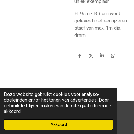
uniek exemplaar
H: 9cm - B: 6cm wordt
geleverd met een ijzeren
staaf van max. 1m dia.
4mm
D
D
S
D
e
e
h
e
l
e
a
l
e
l
r
e
n
e
n
Deze website gebruikt cookies voor analyse-
doeleinden en/of het tonen van advertenties. Door
gebruik te blijven maken van de site gaat u hiermee
akkoord.
F
W
I
a
h
n
Akkoord
Powered by
JouwWeb
c
a
s
e
t
t